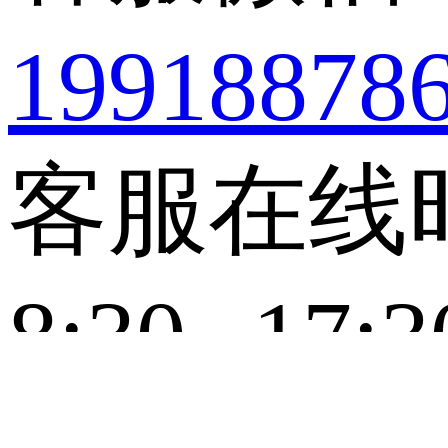
19918878
客服在线
8:30--17:3