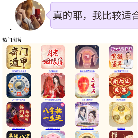
热门测算
奇门遁甲终生命局
月老姻缘簿
揭秘九星爱情结局
2026紫微下半年运
八字测一生大运
你一生会有几段婚缘
三生石解姻缘
黄大仙灵签
你们会结婚吗？
八字详批一生运程
寻找你的另一半
铜板解惑