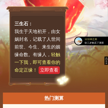
10分钟之前
热巴购买了测算
8分钟之前
拭衬购买了测算
12分钟之前
三生石：
出众购买了测算
12分钟之前
我生于天地初开，由女
薄荷味丶购买了测算
娲封名，记载了人世间
12分钟之前
软三岁购买了测算
前世、今生、来生的姻
8分钟之前
甘棠购买了测算
缘命数。有缘人，
轻触
10分钟之前
一下我，即可查看你的
惢疼ㄋ购买了测算
9分钟之前
命定正缘！
立即查看
命中之劫购买了测算
12分钟之前
喜宴购买了测算
8分钟之前
Monster购买了测算
热门测算
9分钟之前
薄年购买了测算
11分钟之前