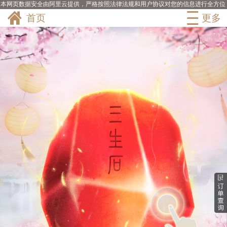
本网页数据安全由阿里云提供，严格按照法律法规和用户协议对您的信息进行全方位保
8分钟之前
护，请放心使用！
Monster购买了测算
首页
更多
9分钟之前
薄年购买了测算
11分钟之前
栀蓝购买了测算
8分钟之前
薄の偝影购买了测算
10分钟之前
酥甜购买了测算
10分钟之前
初遇..购买了测算
10分钟之前
梦三千购买了测算
8分钟之前
浅夏初凉购买了测算
11分钟之前
茶白购买了测算
8分钟之前
柒夏购买了测算
12分钟之前
凉城无爱购买了测算