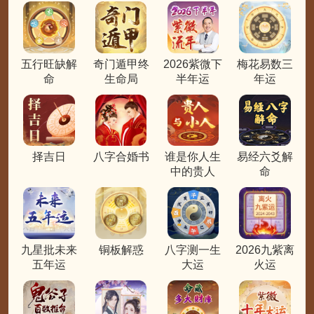
栀蓝购买了测算
8分钟之前
薄の偝影购买了测算
10分钟之前
五行旺缺解
奇门遁甲终
2026紫微下
梅花易数三
酥甜购买了测算
命
生命局
半年运
年运
10分钟之前
初遇..购买了测算
10分钟之前
梦三千购买了测算
8分钟之前
浅夏初凉购买了测算
择吉日
八字合婚书
谁是你人生
易经六爻解
11分钟之前
中的贵人
命
茶白购买了测算
8分钟之前
柒夏购买了测算
12分钟之前
凉城无爱购买了测算
九星批未来
铜板解惑
八字测一生
2026九紫离
10分钟之前
热巴购买了测算
五年运
大运
火运
8分钟之前
拭衬购买了测算
12分钟之前